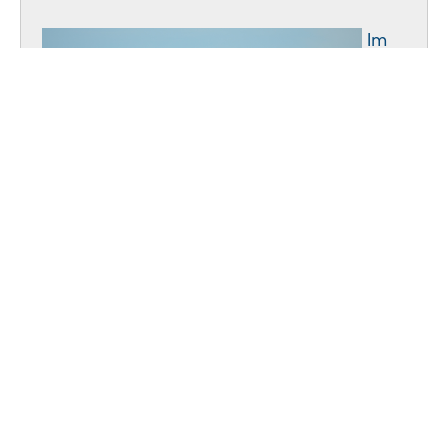
Im
Rahmen von SAND! untersuchten die
Projektpartner, wie sich die
Umweltauswirkungen der Sandgewinnung
durch Nassbaggern im Mekongdelta
verringern lassen. Dazu wurden
technologische und managementbasierte
Ansätze entwickelt und modellgestützte
Szenarien zur Risikominimierung erarbeitet.