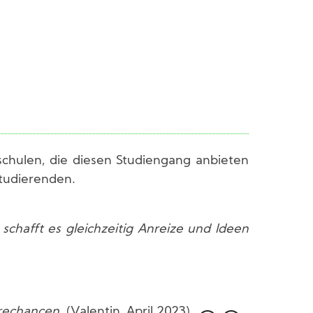
chulen, die diesen Studiengang anbieten
tudierenden.
 schafft es gleichzeitig Anreize und Ideen
erechancen.
(Valentin, April 202
3)